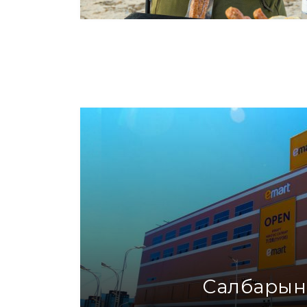
Uulchin /300g/
Sliced salami (250g)
Net weight: 300g Measurement:
Net weight: 250g Measuremen
Unit
Unit
Дэлгэрэнгүй
Дэлгэрэнгүй
Салбарын