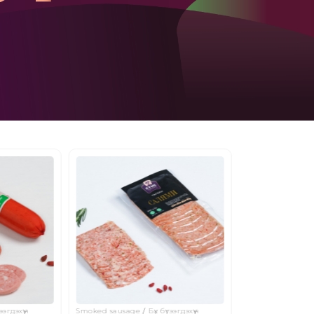
тээгдэхүүн
Smoked sausage
Бүх бүтээгдэхүүн
Smoked sausage