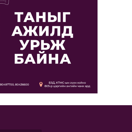
ducts
Бүх бүтээгдэхүүн
By-products
Бүх бүтээгдэхүүн
 /500гр/
Tsartsaamag Heltei /1кг/
ight: 500g Measurement:
Net weight: 1kg Measurement: Unit
Дэлгэрэнгүй
рэнгүй