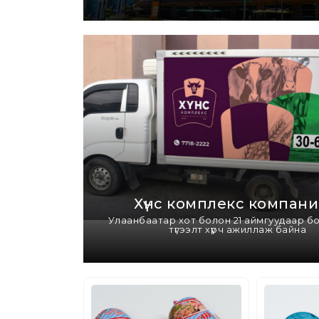
Хүнс комплекс компани
Улаанбаатар хот болон 21 аймгуудаар б
түгээлт хүрч ажиллаж байна