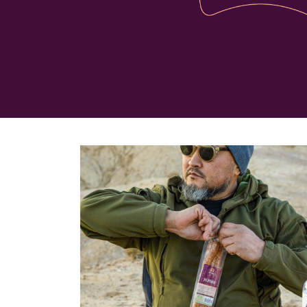
/
Smoked sausage
Бүх бүтээгдэхүүн
Smoked sausage