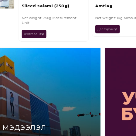
Amtlag
Bread Salami /30
t:
Net weight: 1kg Measurement: Unit
Net weight: 300g Meas
Unit
Дэлгэрэнгүй
Дэлгэрэнгүй
 мэдээлэл