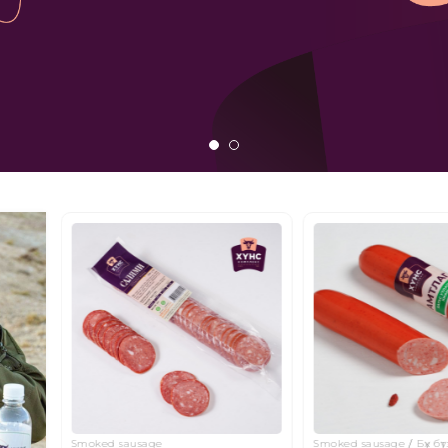
Smoked sausage
Бүх бүтээгдэхүүн
Smoked sausage
Бүх бү