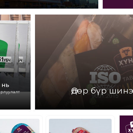
 нь
Өдөр бүр шин
орлуулалт