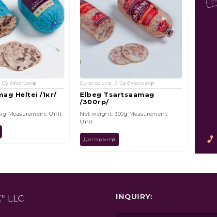
Бүх бүтээгдэхүүн
By-products
Бүх бүтээгдэхүүн
By-pro
artsaamag
Elegnii Nuhash
Uuht
300g Measurement:
Net weight: 100g Measurement:
Net we
Unit
Unit
Дэлгэрэнгүй
Дэлгэ
INQUIRY:
" LLC