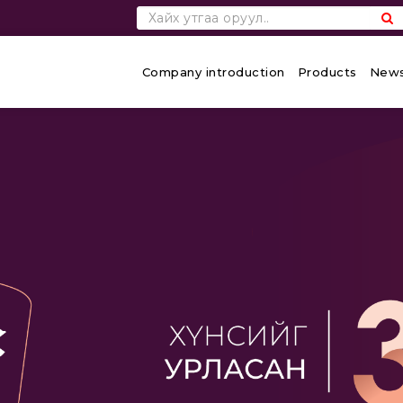
Company introduction
Products
News